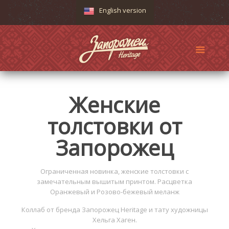
English version
Женские
толстовки от
Запорожец
Ограниченная новинка, женские толстовки с
замечательным вышитым принтом. Расцветка
Оранжевый и Розово-бежевый меланж
Коллаб от бренда Запорожец Heritage и тату художницы
Хельга Хаген.